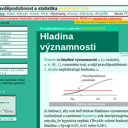
avděpodobnost a statistika
HYPERTEXTOVĚ
me
•
Start
•
Obsah
•
Úvod
•
Text
•
Seznamy:
•
Hesla
•
Obrázky
•
Rejstřík
Verze
P
zová varianta materiálu, která text ukazuje vyrastrovaný. Přejít na
standardní zobrazení
.
•
Go Back
•
Go Forward
•
Close
•
Předc
-02-08
Pravděpodobnost a statistika
HYPERTEXTOVĚ
Hladina
odobnost
veličina
vektor
ozdělení
významnosti
ty
dhadu
í hypotéz
>
D
H
Ch
I
J
K
L
M
N
T
V
Z
oto materiálu nebyl
n žádným grantem.
:-)
ci
na KMA