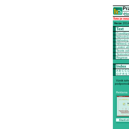
Pr
•
Ho
Toto je nou
Verze
2014
Text
Pravděp
Náhodná 
Náhodný 
Některá r
Limitní vě
Teorie o
Testován
Regrese
Index
A
B
C
Č
O
P
R
S
Vznik toh
podporová
Reklama
Statisti