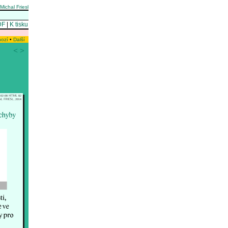
Michal Friesl
DF
|
K tisku
hozí
•
Další
<
>