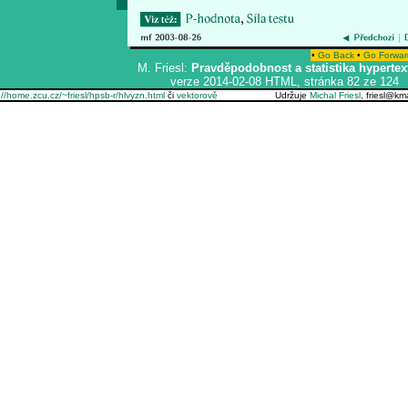
•
Go Back
•
Go Forwar
M. Friesl:
Pravděpodobnost a statistika hypertex
verze 2014-02-08 HTML, stránka 82 ze 124
://home.zcu.cz/~friesl/hpsb-r/hlvyzn.html
či
vektorově
Udržuje
Michal Friesl
, friesl@k