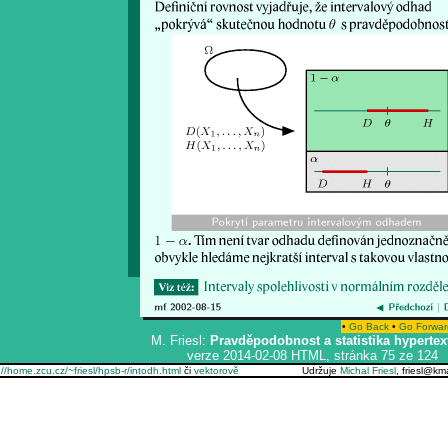
•
Go Back
•
Go Forwar
M. Friesl:
Pravděpodobnost a statistika hypertex
verze 2014-02-08 HTML, stránka 75 ze 124
://home.zcu.cz/~friesl/hpsb-r/intodh.html
či
vektorově
Udržuje
Michal Friesl
, friesl@k