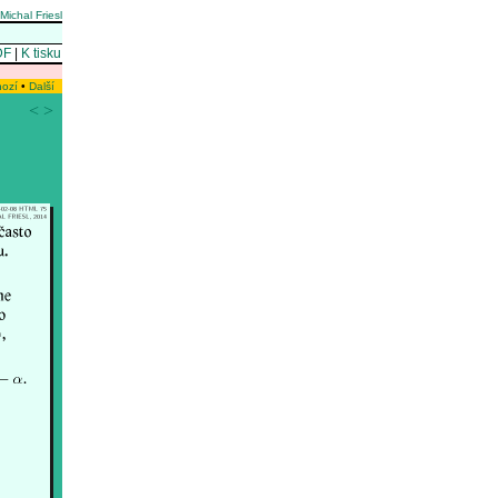
Michal Friesl
DF
|
K tisku
hozí
•
Další
<
>