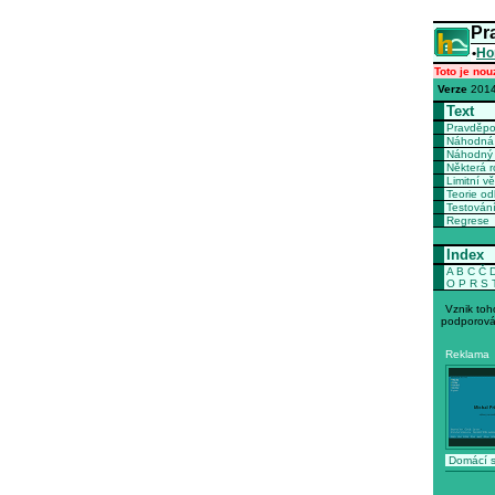
Pr
•
Ho
Toto je nou
Verze
2014
Text
Pravděp
Náhodná 
Náhodný 
Některá r
Limitní vě
Teorie o
Testován
Regrese
Index
A
B
C
Č
O
P
R
S
Vznik toh
podporová
Reklama
Domácí s