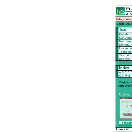
Pr
•
Ho
Toto je nou
Verze
2014
Text
Pravděp
Náhodná 
Náhodný 
Některá r
Limitní vě
Teorie o
Testován
Regrese
Index
A
B
C
Č
O
P
R
S
Vznik toh
podporová
Reklama
Statisti
Adresa
http