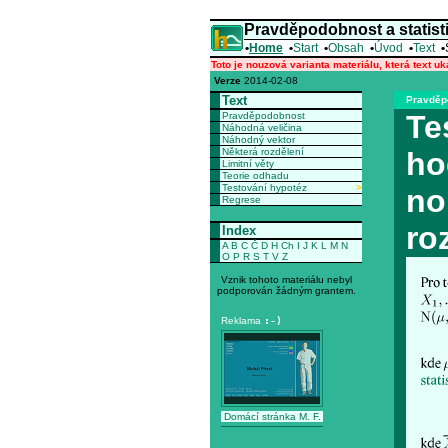
Pravděpodobnost a statist
•
Home
•
Start
•
Obsah
•
Úvod
•
Text
•
Toto je nouzová varianta materiálu, která text u
Verze
2014-02-08
Text
Pravděpo
Te
Pravděpodobnost
Náhodná veličina
Náhodný vektor
Některá rozdělení
ho
Limitní věty
Teorie odhadu
Testování hypotéz
>
no
Regrese
ro
Index
A
B
C
Č
D
H
Ch
I
J
K
L
M
N
O
P
R
S
T
V
Z
Vznik tohoto materiálu nebyl
podporován žádným grantem.
Reklama
:-)
Domácí stránka M. F.