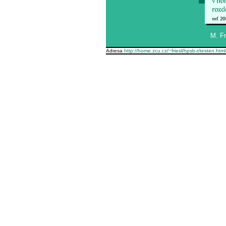
M. Fr
Adresa
http://home.zcu.cz/~friesl/hpsb-r/testen.html