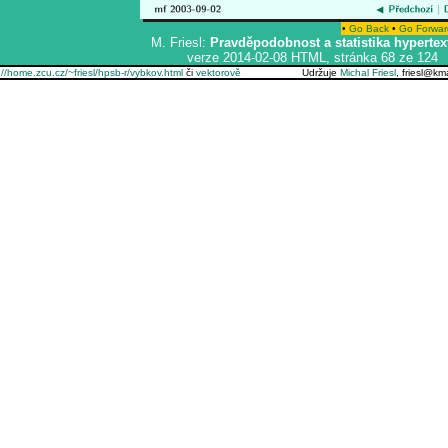
•
Go Back
•
Go Forwar
M. Friesl:
Pravděpodobnost a statistika hypertex
verze 2014-02-08 HTML, stránka 68 ze 124
://home.zcu.cz/~friesl/hpsb-r/vybkov.html
či
vektorově
Udržuje
Michal Friesl
, friesl@k