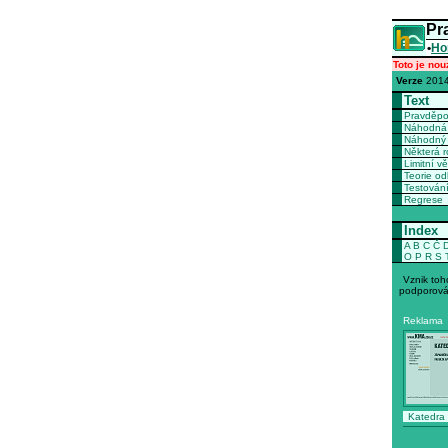
Pr
•
Ho
Toto je nou
Verze
2014
Text
Pravděp
Náhodná 
Náhodný 
Některá r
Limitní vě
Teorie o
Testován
Regrese
Index
A
B
C
Č
O
P
R
S
Vznik toh
podporová
Reklama
Katedra