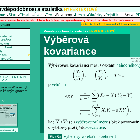
avděpodobnost a statistika
HYPERTEXTOVĚ
me
•
Start
•
Obsah
•
Úvod
•
Text
•
Seznamy:
•
Hesla
•
Obrázky
•
Rejstřík
Verze
P
zová varianta materiálu, která text ukazuje vyrastrovaný. Přejít na
standardní zobrazení
.
•
Go Back
•
Go Forward
•
Close
•
Předc
-02-08
Pravděpodobnost a statistika
HYPERTEXTOVĚ
Výběrová
odobnost
veličina
vektor
ozdělení
kovariance
ty
dhadu
>
í hypotéz
D
H
Ch
I
J
K
L
M
N
T
V
Z
oto materiálu nebyl
n žádným grantem.
:-)
 matematiky