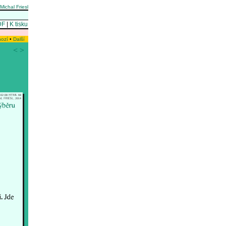
Michal Friesl
DF
|
K tisku
hozí
•
Další
<
>