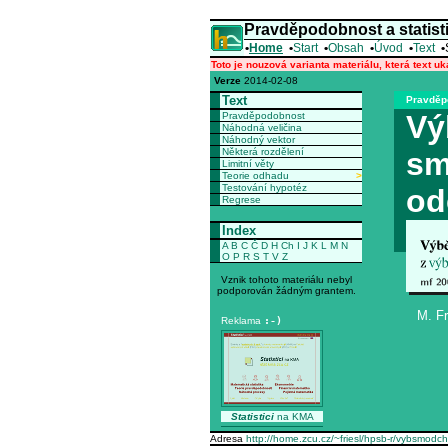
Pravděpodobnost a statist
•
Home
•
Start
•
Obsah
•
Úvod
•
Text
•
Toto je nouzová varianta materiálu, která text u
Verze
2014-02-08
Text
Pravděpo
Vý
Pravděpodobnost
Náhodná veličina
Náhodný vektor
Některá rozdělení
sm
Limitní věty
Teorie odhadu
>
Testování hypotéz
od
Regrese
Index
A
B
C
Č
D
H
Ch
I
J
K
L
M
N
O
P
R
S
T
V
Z
Vznik tohoto materiálu nebyl
podporován žádným grantem.
M. Fr
Reklama
:-)
Statistici
na KMA
Adresa
http://home.zcu.cz/~friesl/hpsb-r/vybsmodch