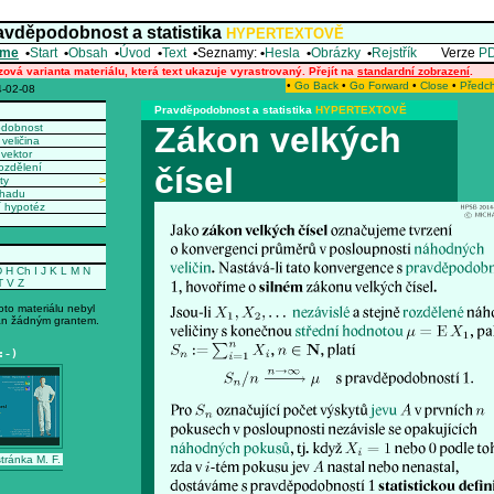
avděpodobnost a statistika
HYPERTEXTOVĚ
me
•
Start
•
Obsah
•
Úvod
•
Text
•
Seznamy:
•
Hesla
•
Obrázky
•
Rejstřík
Verze
P
zová varianta materiálu, která text ukazuje vyrastrovaný. Přejít na
standardní zobrazení
.
•
Go Back
•
Go Forward
•
Close
•
Předc
-02-08
Pravděpodobnost a statistika
HYPERTEXTOVĚ
Zákon velkých
odobnost
veličina
vektor
ozdělení
čísel
ty
>
dhadu
í hypotéz
D
H
Ch
I
J
K
L
M
N
T
V
Z
oto materiálu nebyl
n žádným grantem.
:-)
tránka M. F.