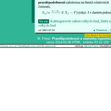
•
Go Back
•
Go Forwar
M. Friesl:
Pravděpodobnost a statistika hypertex
verze 2014-02-08 HTML, stránka 53 ze 124
://home.zcu.cz/~friesl/hpsb-r/zvc.html
či
vektorově
Udržuje
Michal Friesl
, friesl@k