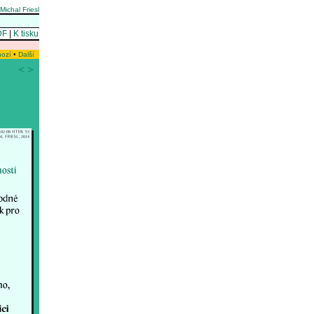
Michal Friesl
DF
|
K tisku
hozí
•
Další
<
>