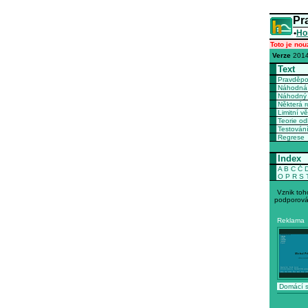
Pr
•
Ho
Toto je nou
Verze
2014
Text
Pravděp
Náhodná 
Náhodný 
Některá r
Limitní vě
Teorie o
Testován
Regrese
Index
A
B
C
Č
O
P
R
S
Vznik toh
podporová
Reklama
Domácí s