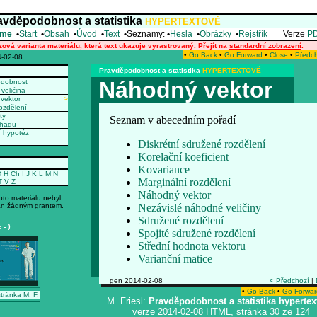
avděpodobnost a statistika
HYPERTEXTOVĚ
me
•
Start
•
Obsah
•
Úvod
•
Text
•
Seznamy:
•
Hesla
•
Obrázky
•
Rejstřík
Verze
P
zová varianta materiálu, která text ukazuje vyrastrovaný. Přejít na
standardní zobrazení
.
•
Go Back
•
Go Forward
•
Close
•
Předc
-02-08
Pravděpodobnost a statistika
HYPERTEXTOVĚ
Náhodný vektor
odobnost
veličina
vektor
>
ozdělení
ty
Seznam v abecedním pořadí
dhadu
í hypotéz
Diskrétní sdružené rozdělení
Korelační koeficient
Kovariance
D
H
Ch
I
J
K
L
M
N
Marginální rozdělení
T
V
Z
Náhodný vektor
oto materiálu nebyl
n žádným grantem.
Nezávislé náhodné veličiny
Sdružené rozdělení
:-)
Spojité sdružené rozdělení
Střední hodnota vektoru
Varianční matice
gen 2014-02-08
< Předchozí
|
•
Go Back
•
Go Forwar
tránka M. F.
M. Friesl:
Pravděpodobnost a statistika hypertex
verze 2014-02-08 HTML, stránka 30 ze 124