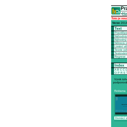
Pr
•
Ho
Toto je nou
Verze
2014
Text
Pravděp
Náhodná 
Náhodný 
Některá r
Limitní vě
Teorie o
Testován
Regrese
Index
A
B
C
Č
O
P
R
S
Vznik toh
podporová
Reklama
Domácí s