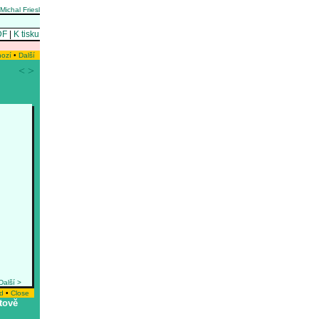
Michal Friesl
DF
|
K tisku
hozí
•
Další
<
>
Další >
d
•
Close
tově