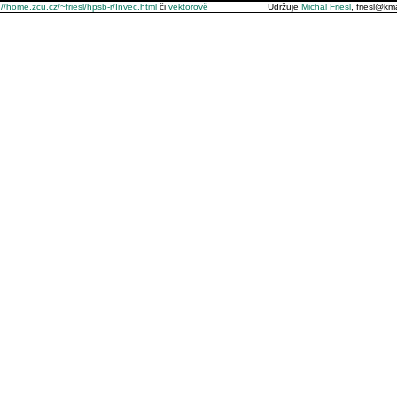
://home.zcu.cz/~friesl/hpsb-r/Invec.html
či
vektorově
Udržuje
Michal Friesl
, friesl@k