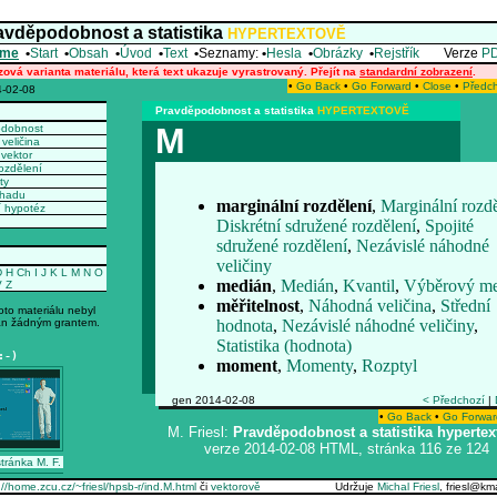
avděpodobnost a statistika
HYPERTEXTOVĚ
me
•
Start
•
Obsah
•
Úvod
•
Text
•
Seznamy:
•
Hesla
•
Obrázky
•
Rejstřík
Verze
P
zová varianta materiálu, která text ukazuje vyrastrovaný. Přejít na
standardní zobrazení
.
•
Go Back
•
Go Forward
•
Close
•
Předc
-02-08
Pravděpodobnost a statistika
HYPERTEXTOVĚ
M
odobnost
veličina
vektor
ozdělení
ty
dhadu
marginální rozdělení
,
Marginální rozdě
í hypotéz
Diskrétní sdružené rozdělení
,
Spojité
sdružené rozdělení
,
Nezávislé náhodné
veličiny
D
H
Ch
I
J
K
L
M
N
O
medián
,
Medián
,
Kvantil
,
Výběrový me
V
Z
měřitelnost
,
Náhodná veličina
,
Střední
oto materiálu nebyl
n žádným grantem.
hodnota
,
Nezávislé náhodné veličiny
,
Statistika (hodnota)
:-)
moment
,
Momenty
,
Rozptyl
gen 2014-02-08
< Předchozí
|
•
Go Back
•
Go Forwar
M. Friesl:
Pravděpodobnost a statistika hypertex
verze 2014-02-08 HTML, stránka 116 ze 124
tránka M. F.
://home.zcu.cz/~friesl/hpsb-r/ind.M.html
či
vektorově
Udržuje
Michal Friesl
, friesl@k