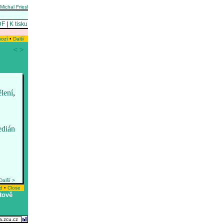
Michal Friesl
DF
|
K tisku
hozí
•
Další
<
>
lení
,
dián
Další >
d
•
Close
tově
ma.zcu.cz