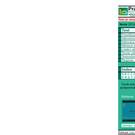
Pr
•
Ho
Toto je nou
Verze
2014
Text
Pravděp
Náhodná 
Náhodný 
Některá r
Limitní vě
Teorie o
Testován
Regrese
Index
A
B
C
Č
P
R
S
T
Vznik toh
podporová
Reklama
Domácí s
Adresa
http