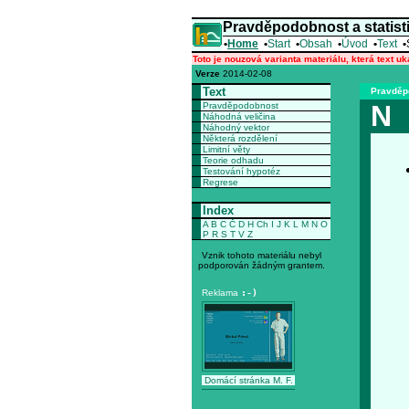
Pravděpodobnost a statist
•
Home
•
Start
•
Obsah
•
Úvod
•
Text
•
Toto je nouzová varianta materiálu, která text u
Verze
2014-02-08
Text
Pravděpo
N
Pravděpodobnost
Náhodná veličina
Náhodný vektor
Některá rozdělení
Limitní věty
Teorie odhadu
Testování hypotéz
Regrese
Index
A
B
C
Č
D
H
Ch
I
J
K
L
M
N
O
P
R
S
T
V
Z
Vznik tohoto materiálu nebyl
podporován žádným grantem.
Reklama
:-)
Domácí stránka M. F.