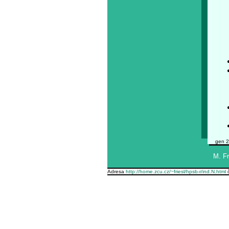
gen 2
M. Fr
Adresa
http://home.zcu.cz/~friesl/hpsb-r/ind.N.html