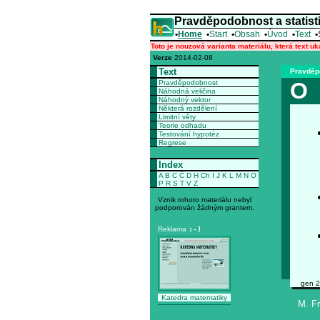
Pravděpodobnost a statist
•
Home
•
Start
•
Obsah
•
Úvod
•
Text
•
Toto je nouzová varianta materiálu, která text u
Verze
2014-02-08
Text
Pravděpo
O
Pravděpodobnost
Náhodná veličina
Náhodný vektor
Některá rozdělení
Limitní věty
Teorie odhadu
Testování hypotéz
Regrese
Index
A
B
C
Č
D
H
Ch
I
J
K
L
M
N
O
P
R
S
T
V
Z
Vznik tohoto materiálu nebyl
podporován žádným grantem.
Reklama
:-)
gen 2
Katedra matematiky
M. Fr