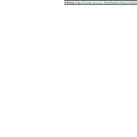
Adresa
http://home.zcu.cz/~friesl/hpsb-r/ind.O.html