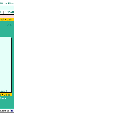
Michal Friesl
DF
|
K tisku
hozí
•
Další
<
>
Další >
d
•
Close
tově
ma.zcu.cz