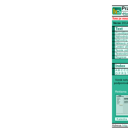
Pr
•
Ho
Toto je nou
Verze
2014
Text
Pravděp
Náhodná 
Náhodný 
Některá r
Limitní vě
Teorie o
Testován
Regrese
Index
A
B
C
Č
O
P
R
S
Vznik toh
podporová
Reklama
Katedra
Adresa
http