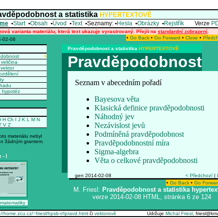
avděpodobnost a statistika
HYPERTEXTOVĚ
me
•
Start
•
Obsah
•
Úvod
•
Text
•
Seznamy:
•
Hesla
•
Obrázky
•
Rejstřík
Verze
P
zová varianta materiálu, která text ukazuje vyrastrovaný. Přejít na
standardní zobrazení
.
•
Go Back
•
Go Forward
•
Close
•
Předc
-02-08
Pravděpodobnost a statistika
HYPERTEXTOVĚ
Pravděpodobnost
odobnost
>
veličina
vektor
ozdělení
ty
Seznam v abecedním pořadí
dhadu
í hypotéz
Bayesova věta
Klasická definice pravděpodobnosti
Náhodný jev
D
H
Ch
I
J
K
L
M
N
Nezávislost jevů
T
V
Z
Podmíněná pravděpodobnost
oto materiálu nebyl
n žádným grantem.
Pravděpodobnostní míra
Sigma-algebra
:-)
Věta o celkové pravděpodobnosti
gen 2014-02-08
< Předchozí
|
•
Go Back
•
Go Forwar
M. Friesl:
Pravděpodobnost a statistika hypertex
verze 2014-02-08 HTML, stránka 6 ze 124
 matematiky
://home.zcu.cz/~friesl/hpsb-r/Ipravd.html
či
vektorově
Udržuje
Michal Friesl
, friesl@k