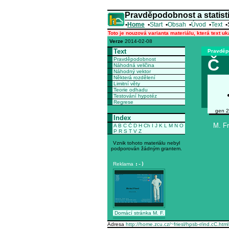
Pravděpodobnost a statist
•
Home
•
Start
•
Obsah
•
Úvod
•
Text
•
Toto je nouzová varianta materiálu, která text u
Verze
2014-02-08
Text
Pravděpo
Č
Pravděpodobnost
Náhodná veličina
Náhodný vektor
Některá rozdělení
Limitní věty
Teorie odhadu
Testování hypotéz
Regrese
gen 2
Index
M. Fr
A
B
C
Č
D
H
Ch
I
J
K
L
M
N
O
P
R
S
T
V
Z
Vznik tohoto materiálu nebyl
podporován žádným grantem.
Reklama
:-)
Domácí stránka M. F.
Adresa
http://home.zcu.cz/~friesl/hpsb-r/ind.cC.html