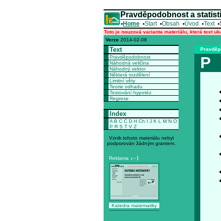
Pravděpodobnost a statist
•
Home
•
Start
•
Obsah
•
Úvod
•
Text
•
Toto je nouzová varianta materiálu, která text u
Verze
2014-02-08
Text
Pravděpo
P
Pravděpodobnost
Náhodná veličina
Náhodný vektor
Některá rozdělení
Limitní věty
Teorie odhadu
Testování hypotéz
Regrese
Index
A
B
C
Č
D
H
Ch
I
J
K
L
M
N
O
P
R
S
T
V
Z
Vznik tohoto materiálu nebyl
podporován žádným grantem.
Reklama
:-)
Katedra matematiky