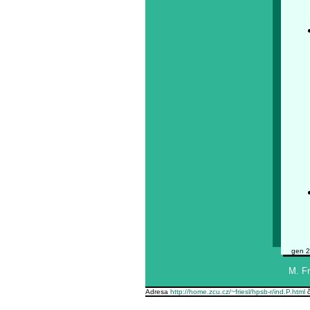
gen 2
M. Fr
Adresa
http://home.zcu.cz/~friesl/hpsb-r/ind.P.html
č